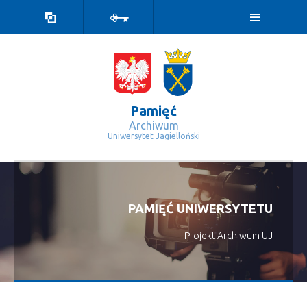
Wersja
Zaloguj
kontrastowa
Pamięć
Archiwum
Uniwersytet Jagielloński
Strona główna - Pamięć
PAMIĘĆ UNIWERSYTETU
Projekt Archiwum UJ